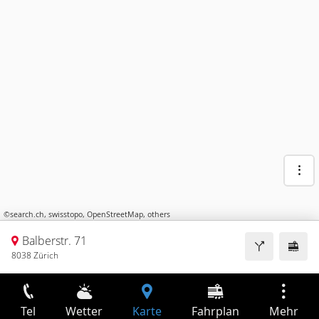
©
search.ch
,
swisstopo
,
OpenStreetMap
,
others
Balberstr. 71
8038 Zürich
Tel
Wetter
Karte
Fahrplan
Mehr