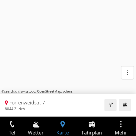
©
search.ch
,
swisstopo
,
OpenStreetMap
,
others
Forrenweidstr. 7
8044 Zürich
Tel
Wetter
Karte
Fahrplan
Mehr