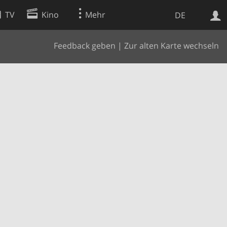
TV
Kino
Mehr
DE
Feedback geben
|
Zur alten Karte wechseln
Websuche
Apps