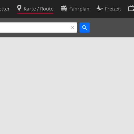
tter
Karte / Route
Fahrplan
Freizeit
Cookie-Richtlinie
ingungen
Cookie-Einstellungen
rklärung
Entwickler