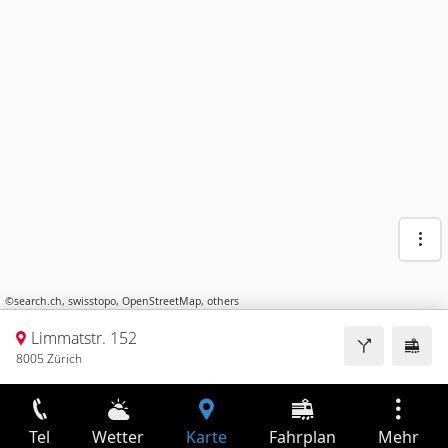
©
search.ch
,
swisstopo
,
OpenStreetMap
,
others
Limmatstr. 152
8005 Zürich
Tel
Wetter
Karte
Fahrplan
Mehr