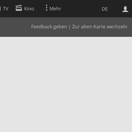
TV
Kino
Mehr
DE
Feedback geben
|
Zur alten Karte wechseln
Websuche
Apps