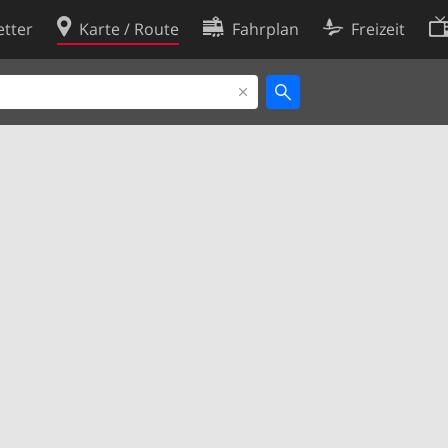
tter
Karte / Route
Fahrplan
Freizeit
Cookie-Richtlinie
ingungen
Cookie-Einstellungen
rklärung
Entwickler