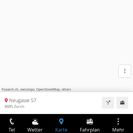
©
search.ch
,
swisstopo
,
OpenStreetMap
,
others
Neugasse 57
8005 Zürich
Tel
Wetter
Karte
Fahrplan
Mehr