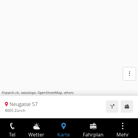
©
search.ch
,
swisstopo
,
OpenStreetMap
,
others
Neugasse 57
8005 Zürich
Tel
Wetter
Karte
Fahrplan
Mehr