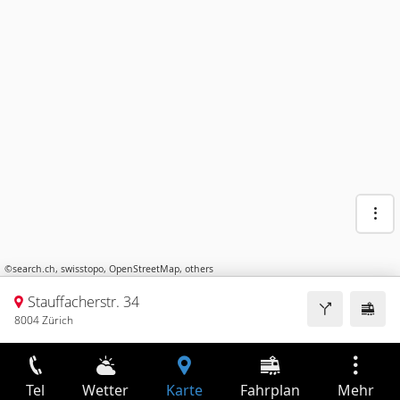
©
search.ch
,
swisstopo
,
OpenStreetMap
,
others
Stauffacherstr. 34
8004 Zürich
Tel
Wetter
Karte
Fahrplan
Mehr