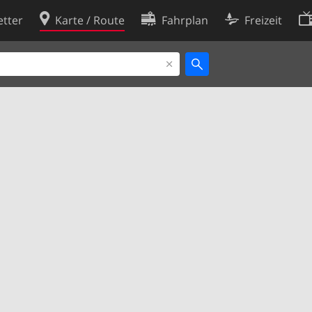
tter
Karte / Route
Fahrplan
Freizeit
Cookie-Richtlinie
ingungen
Cookie-Einstellungen
rklärung
Entwickler