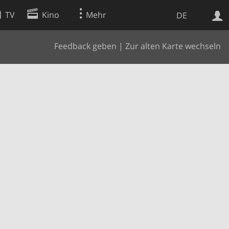
TV
Kino
Mehr
DE
Feedback geben
|
Zur alten Karte wechseln
Websuche
Apps