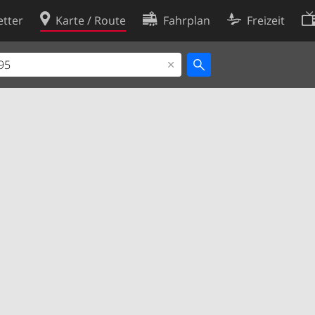
tter
Karte / Route
Fahrplan
Freizeit
Cookie-Richtlinie
ingungen
Cookie-Einstellungen
rklärung
Entwickler