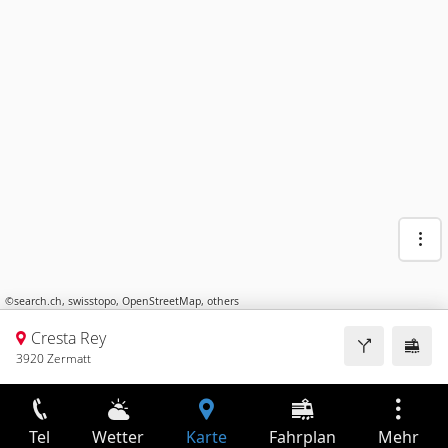
©
search.ch
,
swisstopo
,
OpenStreetMap
,
others
Cresta Rey
3920 Zermatt
Tel
Wetter
Karte
Fahrplan
Mehr