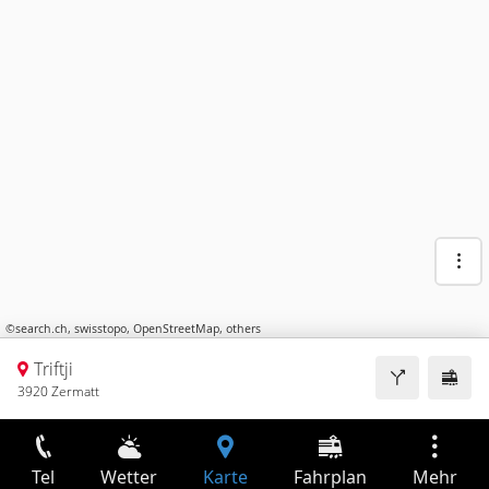
©
search.ch
,
swisstopo
,
OpenStreetMap
,
others
Triftji
3920 Zermatt
Tel
Wetter
Karte
Fahrplan
Mehr