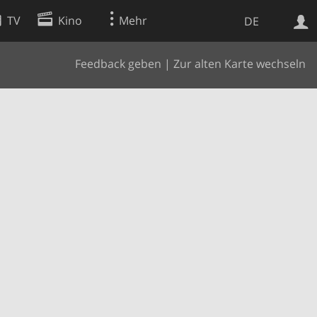
TV
Kino
Mehr
DE
Feedback geben
|
Zur alten Karte wechseln
Websuche
Apps