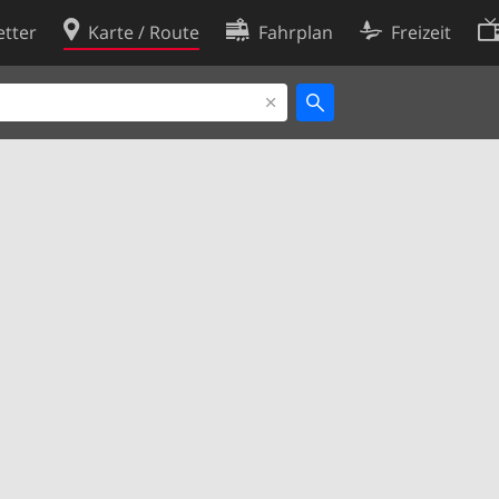
tter
Karte / Route
Fahrplan
Freizeit
Cookie-Richtlinie
ingungen
Cookie-Einstellungen
rklärung
Entwickler