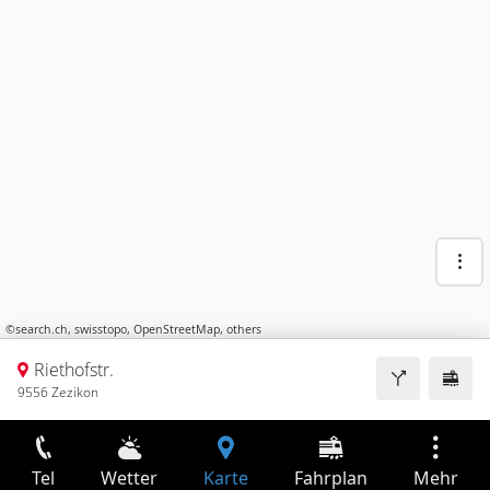
©
search.ch
,
swisstopo
,
OpenStreetMap
,
others
Riethofstr.
9556 Zezikon
Tel
Wetter
Karte
Fahrplan
Mehr