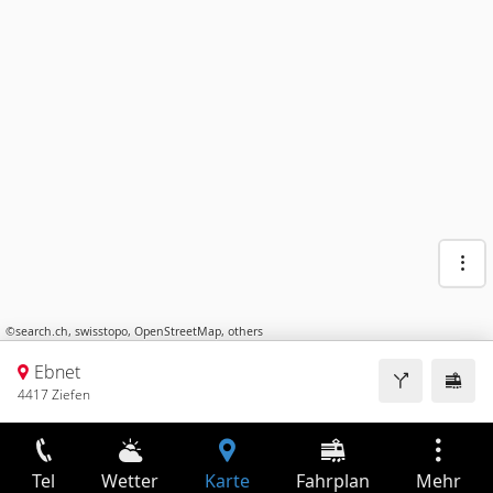
©
search.ch
,
swisstopo
,
OpenStreetMap
,
others
Ebnet
4417 Ziefen
Tel
Wetter
Karte
Fahrplan
Mehr