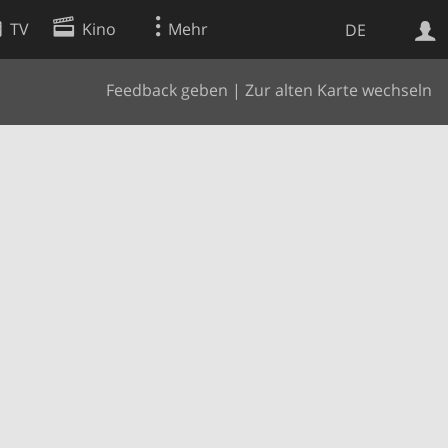
TV
Kino
Mehr
DE
Feedback geben
|
Zur alten Karte wechseln
Websuche
Apps