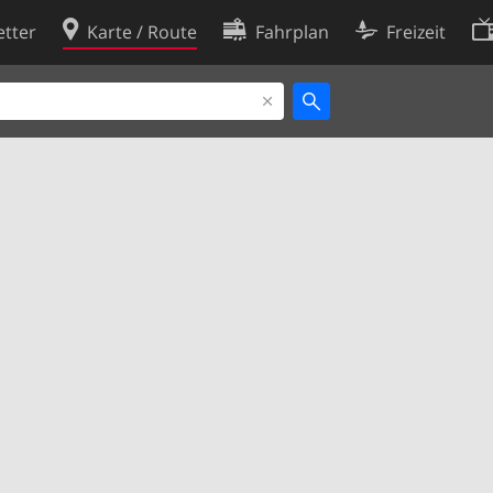
tter
Karte / Route
Fahrplan
Freizeit
Cookie-Richtlinie
ingungen
Cookie-Einstellungen
rklärung
Entwickler