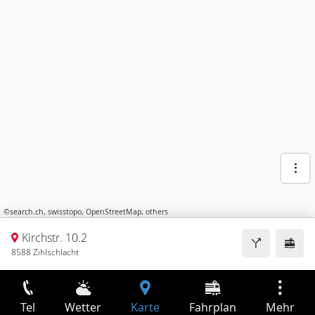
©
search.ch
,
swisstopo
,
OpenStreetMap
,
others
Kirchstr. 10.2
8588 Zihlschlacht
Tel
Wetter
Karte
Fahrplan
Mehr