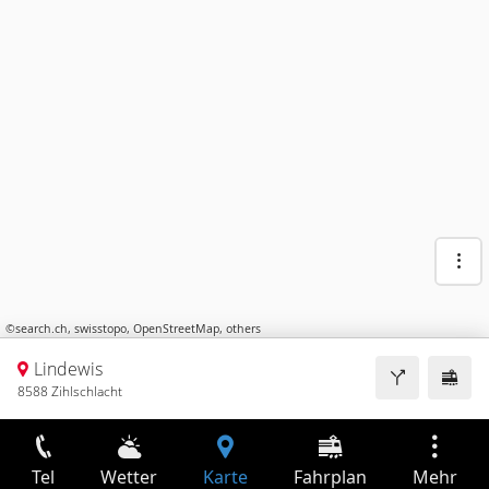
©
search.ch
,
swisstopo
,
OpenStreetMap
,
others
Lindewis
8588 Zihlschlacht
Tel
Wetter
Karte
Fahrplan
Mehr