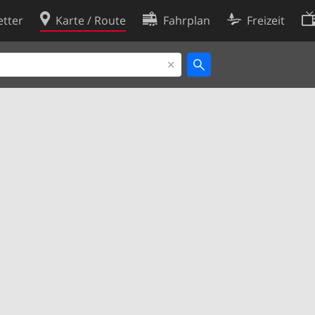
tter
Karte / Route
Fahrplan
Freizeit
Cookie-Richtlinie
ingungen
Cookie-Einstellungen
rklärung
Entwickler