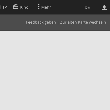
TV
Kino
Mehr
DE
Feedback geben
|
Zur alten Karte wechseln
Websuche
Apps