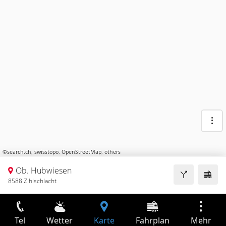
©
search.ch
,
swisstopo
,
OpenStreetMap
,
others
Ob. Hubwiesen
8588 Zihlschlacht
Tel
Wetter
Karte
Fahrplan
Mehr