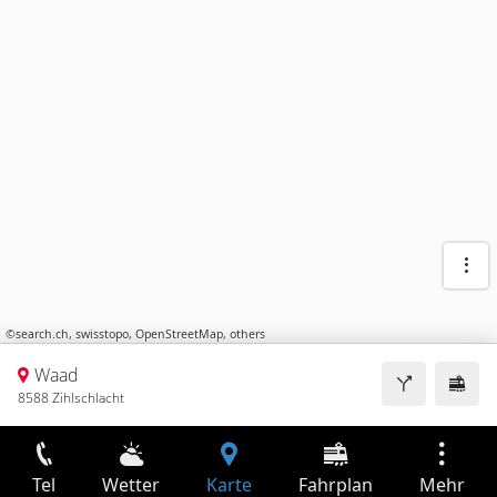
©
search.ch
,
swisstopo
,
OpenStreetMap
,
others
Waad
8588 Zihlschlacht
Tel
Wetter
Karte
Fahrplan
Mehr