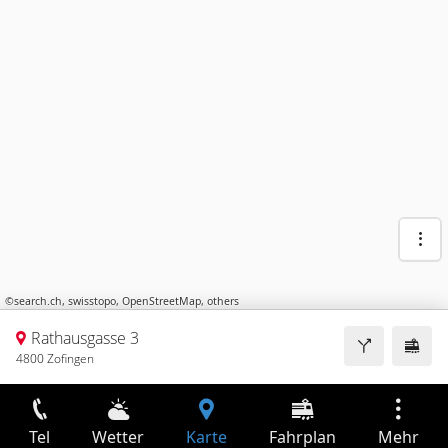
©
search.ch
,
swisstopo
,
OpenStreetMap
,
others
Rathausgasse 3
4800 Zofingen
Tel
Wetter
Karte
Fahrplan
Mehr