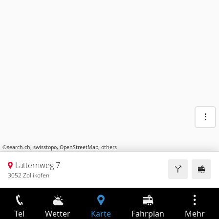
©
search.ch
,
swisstopo
,
OpenStreetMap
,
others
Lätternweg 7
3052 Zollikofen
Tel
Wetter
Karte
Fahrplan
Mehr