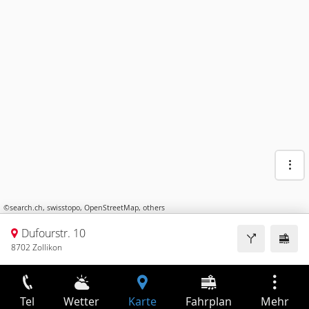
©
search.ch
,
swisstopo
,
OpenStreetMap
,
others
Dufourstr. 10
8702 Zollikon
Tel
Wetter
Karte
Fahrplan
Mehr