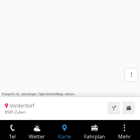
©
search.ch
,
swisstopo
,
OpenStreetMap
,
others
Vorderdorf
8585 Zuben
Tel
Wetter
Karte
Fahrplan
Mehr