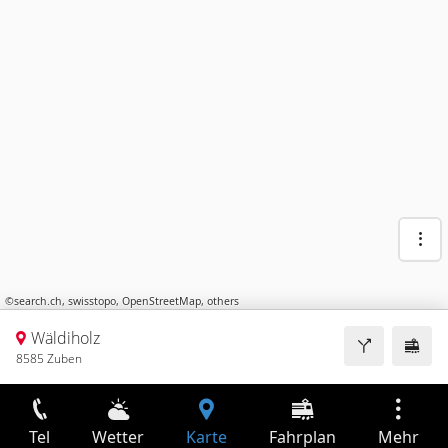
©
search.ch
,
swisstopo
,
OpenStreetMap
,
others
Wäldiholz
8585 Zuben
Tel
Wetter
Karte
Fahrplan
Mehr