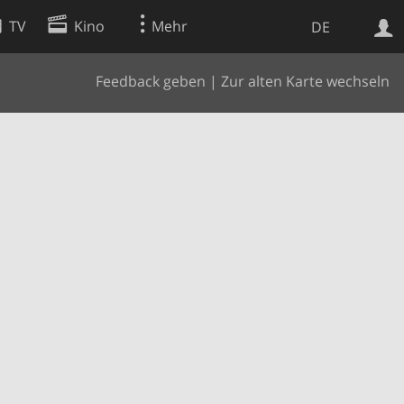
TV
Kino
Mehr
DE
Feedback geben
|
Zur alten Karte wechseln
Websuche
Apps