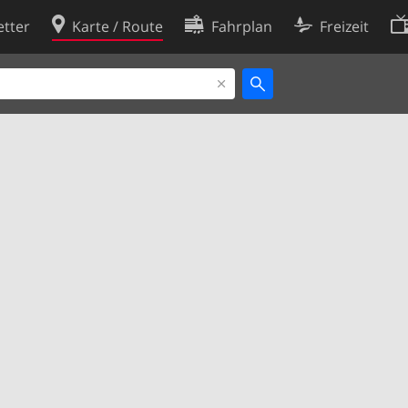
tter
Karte / Route
Fahrplan
Freizeit
Cookie-Richtlinie
ingungen
Cookie-Einstellungen
rklärung
Entwickler