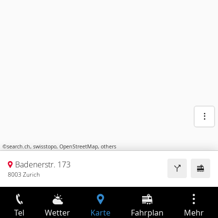
©
search.ch
,
swisstopo
,
OpenStreetMap
,
others
Badenerstr. 173
8003 Zurich
Tel
Wetter
Karte
Fahrplan
Mehr