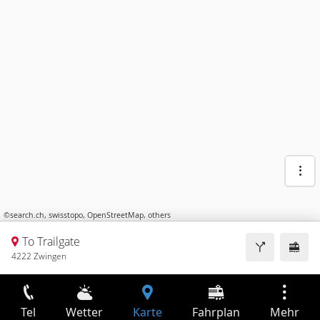
©
search.ch
,
swisstopo
,
OpenStreetMap
,
others
To Trailgate
4222 Zwingen
Tel
Wetter
Karte
Fahrplan
Mehr