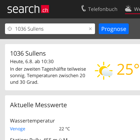
Telefonbuch
We
Ihr Eintrag
Kontakt
Kundencenter Geschäftskunden
Nutzungsbed
Impressum
Datenschutze
1036 Sullens
Heute, 6.8. ab 10:30
25°
In der zweiten Tageshälfte teilweise
sonnig. Temperaturen zwischen 20
und 30 Grad.
Aktuelle Messwerte
Wassertemperatur
Venoge
22 °C