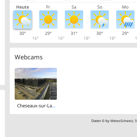
Heute
Fr
Sa
So
Mo
30°
29°
31°
30°
29°
16°
16°
18°
18°
1
Webcams
Cheseaux-sur-Lausanne: Cheseaux
Daten © by
MeteoSchweiz
,
S