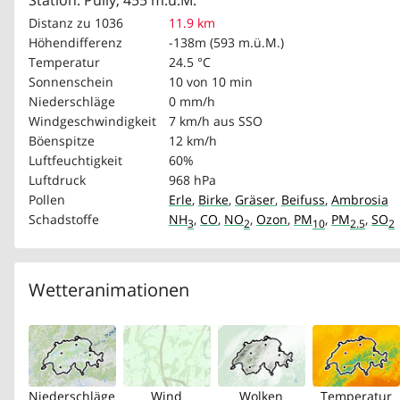
Station: Pully, 455 m.ü.M.
Distanz zu 1036
11.9 km
Höhendifferenz
-138m (593 m.ü.M.)
Temperatur
24.5 °C
Sonnenschein
10 von 10 min
Niederschläge
0 mm/h
Windgeschwindigkeit
7 km/h
aus SSO
Böenspitze
12 km/h
Luftfeuchtigkeit
60%
Luftdruck
968 hPa
Pollen
Erle
,
Birke
,
Gräser
,
Beifuss
,
Ambrosia
Schadstoffe
NH
,
CO
,
NO
,
Ozon
,
PM
,
PM
,
SO
3
2
10
2.5
2
Wetteranimationen
Niederschläge
Wind
Wolken
Temperatur