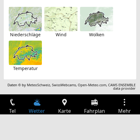
Niederschläge
Wind
Wolken
Temperatur
Daten © by
MeteoSchweiz
,
SwissWebcams
,
Open-Meteo.com
,
CAMS ENSEMBLE
data provider
Tel
Wetter
Karte
Fahrplan
Mehr
Anmelden