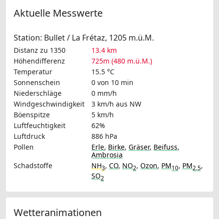
Aktuelle Messwerte
Station: Bullet / La Frétaz, 1205 m.ü.M.
Distanz zu 1350
13.4 km
Höhendifferenz
725m (480 m.ü.M.)
Temperatur
15.5 °C
Sonnenschein
0 von 10 min
Niederschläge
0 mm/h
Windgeschwindigkeit
3 km/h
aus NW
Böenspitze
5 km/h
Luftfeuchtigkeit
62%
Luftdruck
886 hPa
Pollen
Erle
,
Birke
,
Gräser
,
Beifuss
,
Ambrosia
Schadstoffe
NH
,
CO
,
NO
,
Ozon
,
PM
,
PM
,
3
2
10
2.5
SO
2
Wetteranimationen