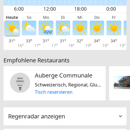
Heute
So
Mo
Di
Mi
Do
Fr
31°
33°
31°
31°
32°
34°
34°
3
16°
17°
17°
18°
19°
19°
19°
Empfohlene Restaurants
Auberge Communale
Schweizerisch, Regional, Glutenfrei, Nussfrei, Biogerichte, Laktosefrei
Tisch reservieren
Regenradar anzeigen