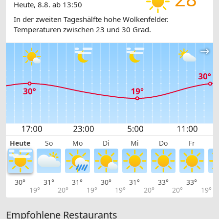
Heute, 8.8. ab 13:50
In der zweiten Tageshälfte hohe Wolkenfelder.
Temperaturen zwischen 23 und 30 Grad.
Heute
So
Mo
Di
Mi
Do
Fr
30°
31°
31°
30°
31°
33°
33°
3
19°
20°
19°
19°
20°
20°
19°
Empfohlene Restaurants