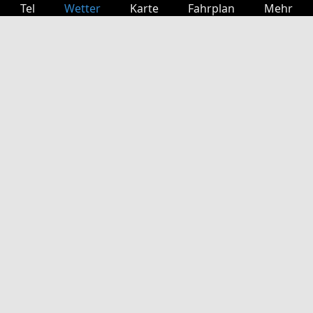
Tel
Wetter
Karte
Fahrplan
Mehr
Anmelden
Dienste
Abfahrtstabelle
Freizeit
TV-Programm
Kinoprogramm
Websuche
App