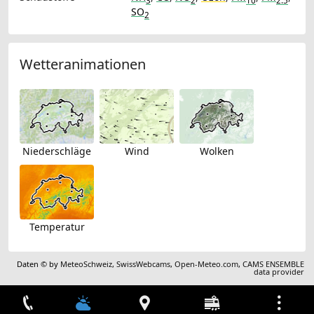
3
2
10
2.5
SO
2
Wetteranimationen
Niederschläge
Wind
Wolken
Temperatur
Daten © by
MeteoSchweiz
,
SwissWebcams
,
Open-Meteo.com
,
CAMS ENSEMBLE
data provider