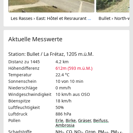
Les Rasses › East: Hôtel et Resraurant Les Planets - Les Rasses - Route du Chasseron
Aktuelle Messwerte
Station: Bullet / La Frétaz, 1205 m.ü.M.
Distanz zu 1445
4.2 km
Höhendifferenz
612m (593 m.ü.M.)
Temperatur
22.4 °C
Sonnenschein
10 von 10 min
Niederschläge
0 mm/h
Windgeschwindigkeit
10 km/h
aus OSO
Böenspitze
18 km/h
Luftfeuchtigkeit
50%
Luftdruck
886 hPa
Pollen
Erle
,
Birke
,
Gräser
,
Beifuss
,
Ambrosia
Schadstoffe
NH
,
CO
,
NO
,
Ozon
,
PM
,
PM
,