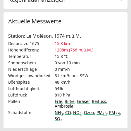
Aktuelle Messwerte
Station: Le Moléson, 1974 m.ü.M.
Distanz zu 1675
15.3 km
Höhendifferenz
1208m (766 m.ü.M.)
Temperatur
15.8 °C
Sonnenschein
0 von 10 min
Niederschläge
0 mm/h
Windgeschwindigkeit
31 km/h
aus SSW
Böenspitze
48 km/h
Luftfeuchtigkeit
54%
Luftdruck
810 hPa
Pollen
Erle
,
Birke
,
Gräser
,
Beifuss
,
Ambrosia
Schadstoffe
NH
,
CO
,
NO
,
Ozon
,
PM
,
PM
,
3
2
10
2.5
SO
2