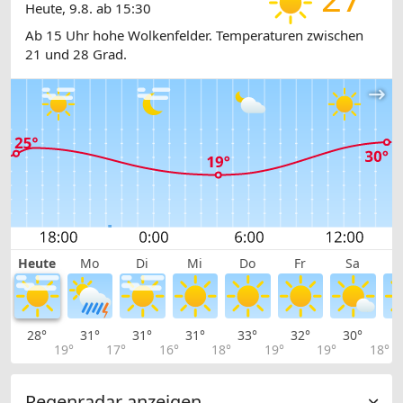
Heute, 9.8. ab 15:30
Ab 15 Uhr hohe Wolkenfelder. Temperaturen zwischen
21 und 28 Grad.
Heute
Mo
Di
Mi
Do
Fr
Sa
28°
31°
31°
31°
33°
32°
30°
2
19°
17°
16°
18°
19°
19°
18°
Regenradar anzeigen