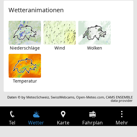
Wetteranimationen
Niederschläge
Wind
Wolken
Temperatur
Daten © by
MeteoSchweiz
,
SwissWebcams
,
Open-Meteo.com
,
CAMS ENSEMBLE
data provider
Tel
Wetter
Karte
Fahrplan
Mehr