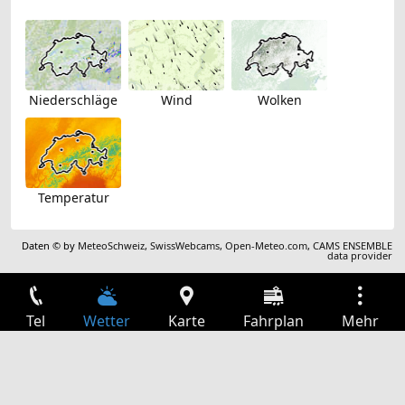
Niederschläge
Wind
Wolken
Temperatur
Daten © by
MeteoSchweiz
,
SwissWebcams
,
Open-Meteo.com
,
CAMS ENSEMBLE
data provider
Tel
Wetter
Karte
Fahrplan
Mehr
Anmelden