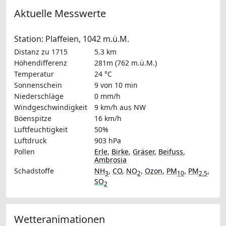
Aktuelle Messwerte
Station: Plaffeien, 1042 m.ü.M.
Distanz zu 1715
5.3 km
Höhendifferenz
281m (762 m.ü.M.)
Temperatur
24 °C
Sonnenschein
9 von 10 min
Niederschläge
0 mm/h
Windgeschwindigkeit
9 km/h
aus NW
Böenspitze
16 km/h
Luftfeuchtigkeit
50%
Luftdruck
903 hPa
Pollen
Erle
,
Birke
,
Gräser
,
Beifuss
,
Ambrosia
Schadstoffe
NH
,
CO
,
NO
,
Ozon
,
PM
,
PM
,
3
2
10
2.5
SO
2
Wetteranimationen