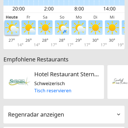
Heute
Fr
Sa
So
Mo
Di
Mi
27°
26°
28°
28°
29°
30°
30°
3
14°
14°
17°
17°
17°
17°
19°
Empfohlene Restaurants
Hotel Restaurant Sternen
Schweizerisch
Tisch reservieren
Regenradar anzeigen