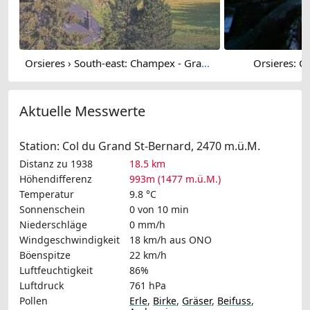
Orsieres › South-east: Champex - Grand Combin
Orsieres: C
Aktuelle Messwerte
Station: Col du Grand St-Bernard, 2470 m.ü.M.
Distanz zu 1938
18.5 km
Höhendifferenz
993m (1477 m.ü.M.)
Temperatur
9.8 °C
Sonnenschein
0 von 10 min
Niederschläge
0 mm/h
Windgeschwindigkeit
18 km/h
aus ONO
Böenspitze
22 km/h
Luftfeuchtigkeit
86%
Luftdruck
761 hPa
Pollen
Erle
,
Birke
,
Gräser
,
Beifuss
,