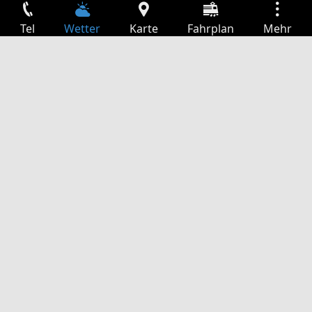
Tel
Wetter
Karte
Fahrplan
Mehr
Anmelden
Dienste
Abfahrtstabelle
Freizeit
TV-Programm
Kinoprogramm
Websuche
App