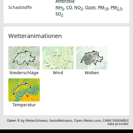
Ambrosia
Schadstoffe
NH
,
CO
,
NO
,
Ozon
,
PM
,
PM
,
3
2
10
2.5
SO
2
Wetteranimationen
Niederschläge
Wind
Wolken
Temperatur
Daten © by
MeteoSchweiz
,
SwissWebcams
,
Open-Meteo.com
,
CAMS ENSEMBLE
data provider