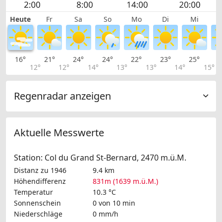
Heute
Fr
Sa
So
Mo
Di
Mi
16°
21°
24°
24°
22°
23°
25°
2
12°
12°
14°
13°
13°
14°
15°
Regenradar anzeigen
Aktuelle Messwerte
Station: Col du Grand St-Bernard, 2470 m.ü.M.
Distanz zu 1946
9.4 km
Höhendifferenz
831m (1639 m.ü.M.)
Temperatur
10.3 °C
Sonnenschein
0 von 10 min
Niederschläge
0 mm/h