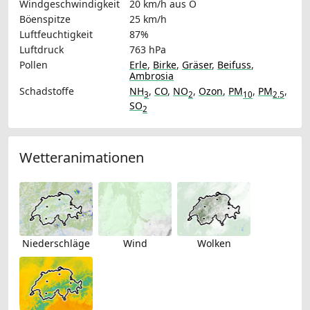
Windgeschwindigkeit
20 km/h
aus O
Böenspitze
25 km/h
Luftfeuchtigkeit
87%
Luftdruck
763 hPa
Pollen
Erle
,
Birke
,
Gräser
,
Beifuss
,
Ambrosia
Schadstoffe
NH
,
CO
,
NO
,
Ozon
,
PM
,
PM
,
3
2
10
2.5
SO
2
Wetteranimationen
Niederschläge
Wind
Wolken