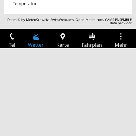
Temperatur
Daten © by
MeteoSchweiz
,
SwissWebcams
,
Open-Meteo.com
,
CAMS ENSEMBLE
data provider
Tel
Wetter
Karte
Fahrplan
Mehr
Anmelden
Dienste
Abfahrtstabelle
Freizeit
TV-Programm
Kinoprogramm