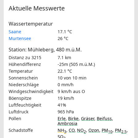
Aktuelle Messwerte
Wassertemperatur
Saane
17.1 °C
Murtensee
26 °C
Station: Mühleberg, 480 m.ü.M.
Distanz zu 3215
7.1 km
Höhendifferenz
-25m (505 m.ü.M.)
Temperatur
22.1 °C
Sonnenschein
10 von 10 min
Niederschläge
0 mm/h
Windgeschwindigkeit
9 km/h
aus O
Böenspitze
19 km/h
Luftfeuchtigkeit
41%
Luftdruck
965 hPa
Pollen
Erle
,
Birke
,
Gräser
,
Beifuss
,
Ambrosia
Schadstoffe
NH
,
CO
,
NO
,
Ozon
,
PM
,
PM
,
3
2
10
2.5
SO