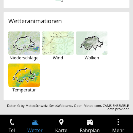
2
Wetteranimationen
Niederschläge
Wind
Wolken
Temperatur
Daten © by
MeteoSchweiz
,
SwissWebcams
,
Open-Meteo.com
,
CAMS ENSEMBLE
data provider
Tel
Wetter
Karte
Fahrplan
Mehr