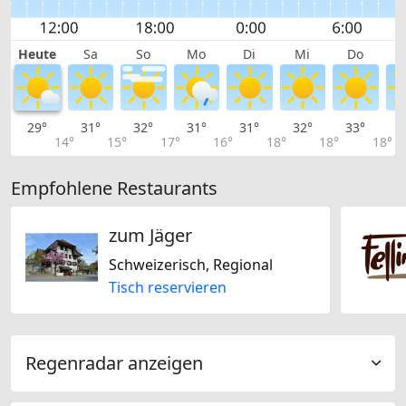
Heute
Sa
So
Mo
Di
Mi
Do
29°
31°
32°
31°
31°
32°
33°
3
14°
15°
17°
16°
18°
18°
18°
Empfohlene Restaurants
zum Jäger
Schweizerisch, Regional
Tisch reservieren
Regenradar anzeigen