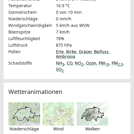
Temperatur
16.9 °C
Sonnenschein
0 von 10 min
Niederschläge
0 mm/h
Windgeschwindigkeit
5 km/h
aus WSW
Böenspitze
7 km/h
Luftfeuchtigkeit
78%
Luftdruck
875 hPa
Pollen
Erle
,
Birke
,
Gräser
,
Beifuss
,
Ambrosia
Schadstoffe
NH
,
CO
,
NO
,
Ozon
,
PM
,
PM
,
3
2
10
2.5
SO
2
Wetteranimationen
Niederschläge
Wind
Wolken