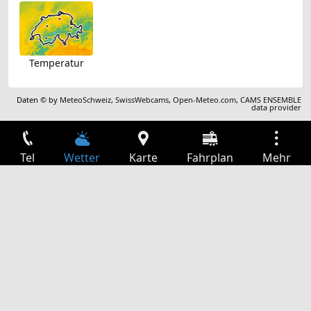
Temperatur
Daten © by
MeteoSchweiz
,
SwissWebcams
,
Open-Meteo.com
,
CAMS ENSEMBLE
data provider
Tel
Wetter
Karte
Fahrplan
Mehr
Anmelden
Dienste
Abfahrtstabelle
Freizeit