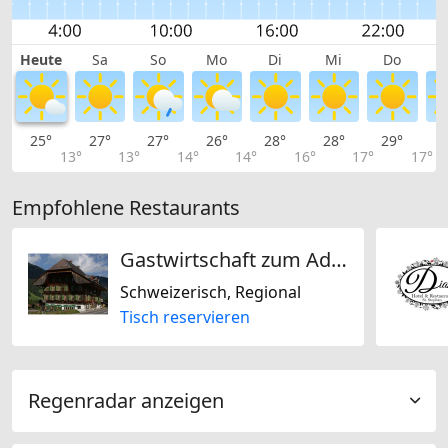
Heute
Sa
So
Mo
Di
Mi
Do
25°
27°
27°
26°
28°
28°
29°
2
13°
13°
14°
14°
16°
17°
17°
Empfohlene Restaurants
Gastwirtschaft zum Adler
Schweizerisch, Regional
Tisch reservieren
Regenradar anzeigen