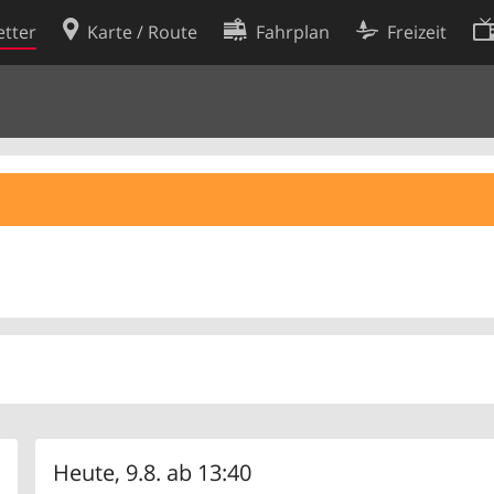
tter
Karte / Route
Fahrplan
Freizeit
Cookie-Richtlinie
ingungen
Cookie-Einstellungen
rklärung
Entwickler
Heute, 9.8. ab 13:40