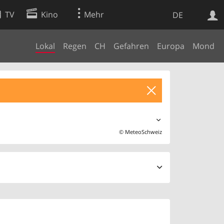
TV
Kino
Mehr
DE
Lokal
Regen
CH
Gefahren
Europa
Mond
Websuche
Apps
©
MeteoSchweiz