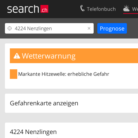
Telefonbuch
We
Ihr Eintrag
Kontakt
Kundencenter Geschäftskunden
Nutzungsbed
Impressum
Datenschutze
Wetterwarnung
Markante Hitzewelle: erhebliche Gefahr
Gefahrenkarte anzeigen
4224 Nenzlingen