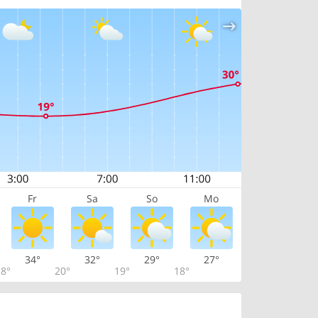
Fr
Sa
So
Mo
34°
32°
29°
27°
8°
20°
19°
18°