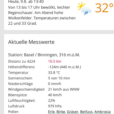
Heute, 9.8. ab 13:40
32°
Von 13 bis 17 Uhr bewölkt, leichter
Regenschauer. Am Abend hohe
Wolkenfelder. Temperaturen zwischen
22 und 33 Grad.
Aktuelle Messwerte
Station: Basel / Binningen, 316 m.ü.M.
Distanz zu 4224
10.5 km
Höhendifferenz
-124m (440 m.ü.M.)
Temperatur
33.8 °C
Sonnenschein
5 von 10 min
Niederschläge
0 mm/h
Windgeschwindigkeit
21 km/h
aus WNW
Böenspitze
40 km/h
Luftfeuchtigkeit
22%
Luftdruck
979 hPa
Pollen
Erle
,
Birke
,
Gräser
,
Beifuss
,
Ambrosia