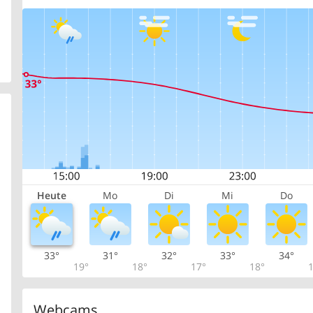
Heute
Mo
Di
Mi
Do
33°
31°
32°
33°
34°
19°
18°
17°
18°
1
Webcams