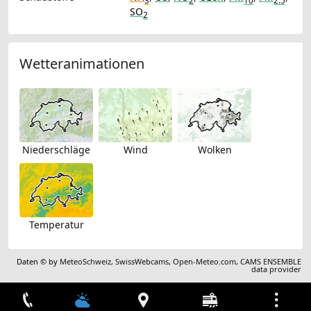
3
2
10
2.5
SO
2
Wetteranimationen
Niederschläge
Wind
Wolken
Temperatur
Daten © by
MeteoSchweiz
,
SwissWebcams
,
Open-Meteo.com
,
CAMS ENSEMBLE
data provider