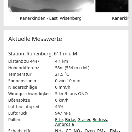
Kanerkinden › East: Wisenberg
Kanerkind
Aktuelle Messwerte
Station: Rünenberg, 611 m.ü.M.
Distanz zu 4447
4.1 km
Höhendifferenz
58m (554 m.ü.M.)
Temperatur
21.5 °C
Sonnenschein
0 von 10 min
Niederschläge
0 mm/h
Windgeschwindigkeit
5 km/h
aus ONO
Böenspitze
6 km/h
Luftfeuchtigkeit
45%
Luftdruck
947 hPa
Pollen
Erle
,
Birke
,
Gräser
,
Beifuss
,
Ambrosia
Schadstoffe
NH
,
CO
,
NO
,
Ozon
,
PM
,
PM
,