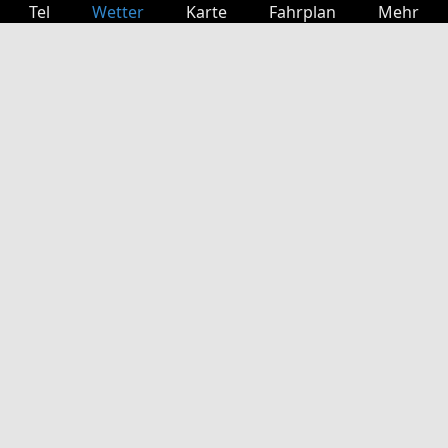
Tel
Wetter
Karte
Fahrplan
Mehr
Anmelden
Dienste
Abfahrtstabelle
Freizeit
TV-Programm
Kinoprogramm
Websuche
App