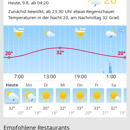
Heute, 9.8. ab 04:20
Zunächst bewölkt, ab 23:30 Uhr etwas Regenschauer.
Temperaturen in der Nacht 20, am Nachmittag 32 Grad.
Heute
Mo
Di
Mi
Do
Fr
Sa
32°
31°
30°
32°
33°
33°
32°
2
20°
19°
18°
19°
20°
21°
19°
Empfohlene Restaurants