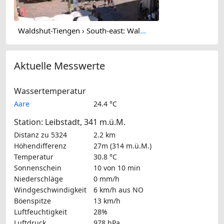
Waldshut-Tiengen › South-east: Waldshut Altstadt - Kaiserstraße
Aktuelle Messwerte
Wassertemperatur
Aare
24.4 °C
Station: Leibstadt, 341 m.ü.M.
Distanz zu 5324
2.2 km
Höhendifferenz
27m (314 m.ü.M.)
Temperatur
30.8 °C
Sonnenschein
10 von 10 min
Niederschläge
0 mm/h
Windgeschwindigkeit
6 km/h
aus NO
Böenspitze
13 km/h
Luftfeuchtigkeit
28%
Luftdruck
978 hPa