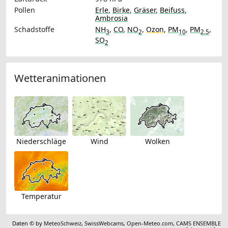
Pollen
Erle
,
Birke
,
Gräser
,
Beifuss
,
Ambrosia
Schadstoffe
NH
,
CO
,
NO
,
Ozon
,
PM
,
PM
,
3
2
10
2.5
SO
2
Wetteranimationen
Niederschläge
Wind
Wolken
Temperatur
Daten © by
MeteoSchweiz
,
SwissWebcams
,
Open-Meteo.com
,
CAMS ENSEMBLE