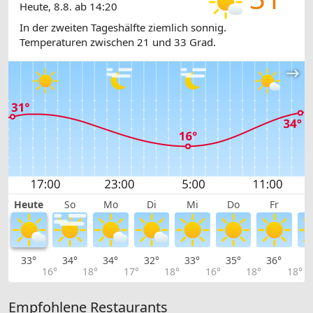
Heute, 8.8. ab 14:20
In der zweiten Tageshälfte ziemlich sonnig.
Temperaturen zwischen 21 und 33 Grad.
Heute
So
Mo
Di
Mi
Do
Fr
33°
34°
34°
32°
33°
35°
36°
3
16°
18°
17°
18°
16°
18°
18°
Empfohlene Restaurants