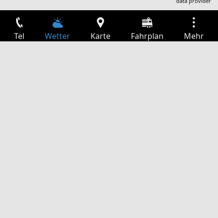
data provider
Tel
Wetter
Karte
Fahrplan
Mehr
Anmelden
Dienste
Abfahrtstabelle
Freizeit
TV-Programm
Kinoprogramm
Websuche
App