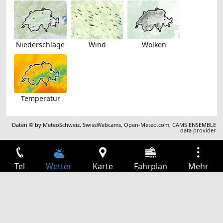
Niederschläge
Wind
Wolken
Temperatur
Daten © by
MeteoSchweiz
,
SwissWebcams
,
Open-Meteo.com
,
CAMS ENSEMBLE
data provider
Tel
Wetter
Karte
Fahrplan
Mehr
Anmelden
Dienste