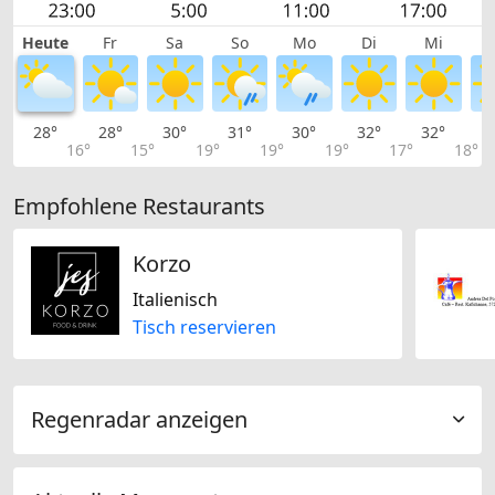
Heute
Fr
Sa
So
Mo
Di
Mi
28°
28°
30°
31°
30°
32°
32°
3
16°
15°
19°
19°
19°
17°
18°
Empfohlene Restaurants
Korzo
Italienisch
Tisch reservieren
Regenradar anzeigen