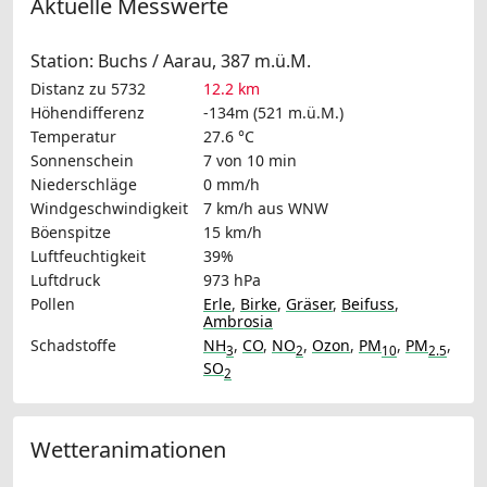
Aktuelle Messwerte
Station: Buchs / Aarau, 387 m.ü.M.
Distanz zu 5732
12.2 km
Höhendifferenz
-134m (521 m.ü.M.)
Temperatur
27.6 °C
Sonnenschein
7 von 10 min
Niederschläge
0 mm/h
Windgeschwindigkeit
7 km/h
aus WNW
Böenspitze
15 km/h
Luftfeuchtigkeit
39%
Luftdruck
973 hPa
Pollen
Erle
,
Birke
,
Gräser
,
Beifuss
,
Ambrosia
Schadstoffe
NH
,
CO
,
NO
,
Ozon
,
PM
,
PM
,
3
2
10
2.5
SO
2
Wetteranimationen