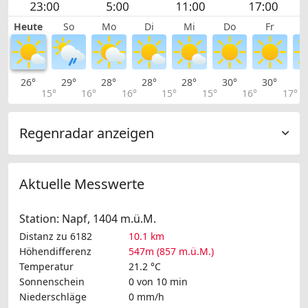
Heute
So
Mo
Di
Mi
Do
Fr
26°
29°
28°
28°
28°
30°
30°
2
15°
16°
16°
15°
15°
16°
17°
Regenradar anzeigen
Aktuelle Messwerte
Station: Napf, 1404 m.ü.M.
Distanz zu 6182
10.1 km
Höhendifferenz
547m (857 m.ü.M.)
Temperatur
21.2 °C
Sonnenschein
0 von 10 min
Niederschläge
0 mm/h