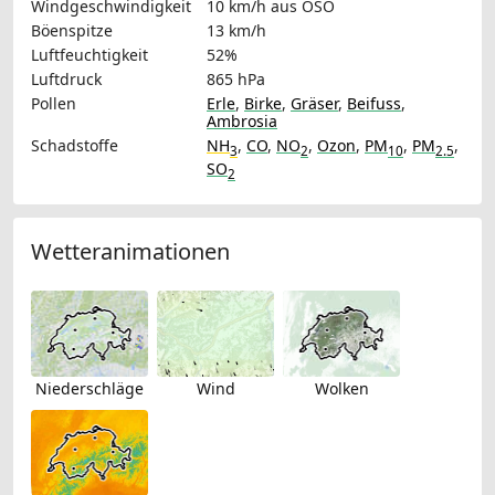
Windgeschwindigkeit
10 km/h
aus OSO
Böenspitze
13 km/h
Luftfeuchtigkeit
52%
Luftdruck
865 hPa
Pollen
Erle
,
Birke
,
Gräser
,
Beifuss
,
Ambrosia
Schadstoffe
NH
,
CO
,
NO
,
Ozon
,
PM
,
PM
,
3
2
10
2.5
SO
2
Wetteranimationen
Niederschläge
Wind
Wolken