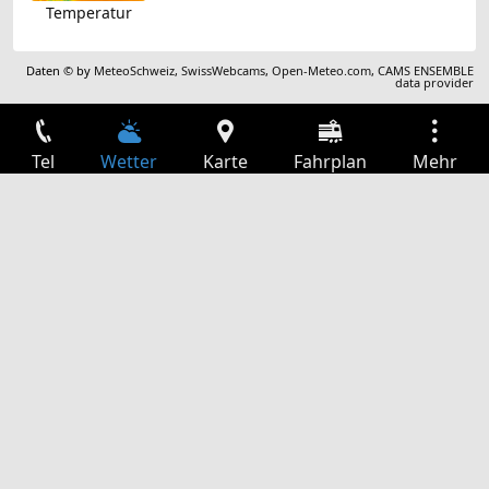
Temperatur
Daten © by
MeteoSchweiz
,
SwissWebcams
,
Open-Meteo.com
,
CAMS ENSEMBLE
data provider
Tel
Wetter
Karte
Fahrplan
Mehr
Anmelden
Dienste
Abfahrtstabelle
Freizeit
TV-Programm
Kinoprogramm