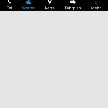
Tel
Wetter
Karte
Fahrplan
Mehr
Anmelden
Dienste
Abfahrtstabelle
Freizeit
TV-Programm
Kinoprogramm
Websuche
App