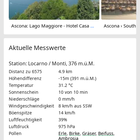
Ascona: Lago Maggiore - Hotel Casa Berno
Aktuelle Messwerte
Station: Locarno / Monti, 376 m.ü.M.
Distanz zu 6575
4.9 km
Höhendifferenz
-15m (391 m.ü.M.)
Temperatur
31.2 °C
Sonnenschein
10 von 10 min
Niederschläge
0 mm/h
Windgeschwindigkeit
8 km/h
aus SSW
Böenspitze
14 km/h
Luftfeuchtigkeit
39%
Luftdruck
975 hPa
Pollen
Erle
,
Birke
,
Gräser
,
Beifuss
,
Ambrosia