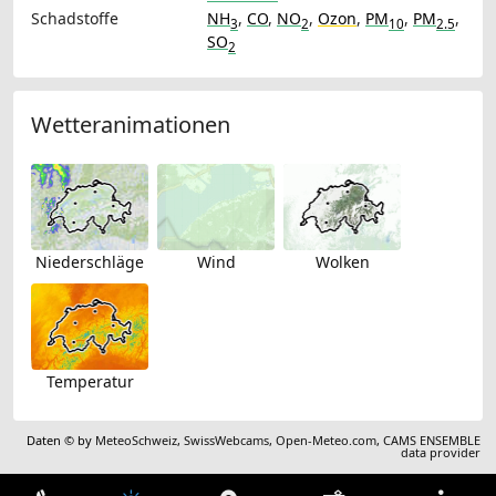
Schadstoffe
NH
,
CO
,
NO
,
Ozon
,
PM
,
PM
,
3
2
10
2.5
SO
2
Wetteranimationen
Niederschläge
Wind
Wolken
Temperatur
Daten © by
MeteoSchweiz
,
SwissWebcams
,
Open-Meteo.com
,
CAMS ENSEMBLE
data provider