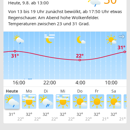
Heute, 9.8. ab 13:00
Von 13 bis 19 Uhr zunächst bewölkt, ab 17:50 Uhr etwas
Regenschauer. Am Abend hohe Wolkenfelder.
Temperaturen zwischen 23 und 31 Grad.
Heute
Mo
Di
Mi
Do
Fr
Sa
31°
32°
32°
32°
32°
32°
32°
3
22°
22°
22°
22°
22°
21°
21°