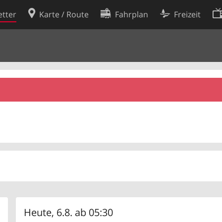
tter
Karte / Route
Fahrplan
Freizeit
Cookie-Richtlinie
ingungen
Cookie-Einstellungen
rklärung
Entwickler
Heute, 6.8. ab 05:30