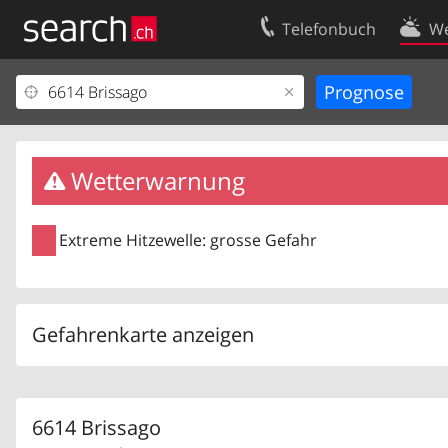
Telefonbuch
We
Ihr Eintrag
Kontakt
Kundencenter Geschäftskunden
Nutzungsbed
Impressum
Datenschutze
Wetterwarnung
Extreme Hitzewelle: grosse Gefahr
Gefahrenkarte anzeigen
6614 Brissago