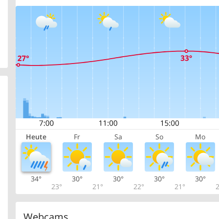
Heute
Fr
Sa
So
Mo
34°
30°
30°
30°
30°
23°
21°
22°
21°
2
Webcams