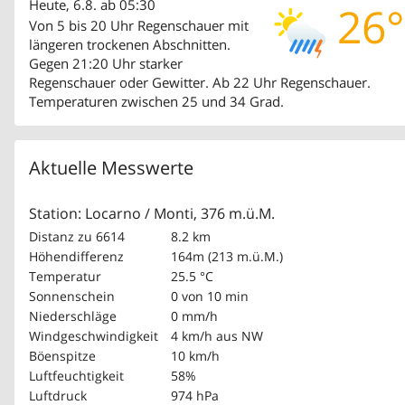
Heute, 6.8. ab 05:30
26°
Von 5 bis 20 Uhr Regenschauer mit
längeren trockenen Abschnitten.
Gegen 21:20 Uhr starker
Regenschauer oder Gewitter. Ab 22 Uhr Regenschauer.
Temperaturen zwischen 25 und 34 Grad.
Aktuelle Messwerte
Station: Locarno / Monti, 376 m.ü.M.
Distanz zu 6614
8.2 km
Höhendifferenz
164m (213 m.ü.M.)
Temperatur
25.5 °C
Sonnenschein
0 von 10 min
Niederschläge
0 mm/h
Windgeschwindigkeit
4 km/h
aus NW
Böenspitze
10 km/h
Luftfeuchtigkeit
58%
Luftdruck
974 hPa