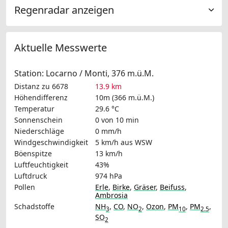
Regenradar anzeigen
Aktuelle Messwerte
Station: Locarno / Monti, 376 m.ü.M.
Distanz zu 6678
13.9 km
Höhendifferenz
10m (366 m.ü.M.)
Temperatur
29.6 °C
Sonnenschein
0 von 10 min
Niederschläge
0 mm/h
Windgeschwindigkeit
5 km/h
aus WSW
Böenspitze
13 km/h
Luftfeuchtigkeit
43%
Luftdruck
974 hPa
Pollen
Erle
,
Birke
,
Gräser
,
Beifuss
,
Ambrosia
Schadstoffe
NH
,
CO
,
NO
,
Ozon
,
PM
,
PM
,
3
2
10
2.5
SO
2