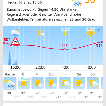
Heute, 10.8. ab 13:50
Zunächst bewölkt. Gegen 14:30 Uhr starker
Regenschauer oder Gewitter. Am Abend hohe
Wolkenfelder. Temperaturen zwischen 23 und 30 Grad.
Heute
Di
Mi
Do
Fr
Sa
So
30°
32°
32°
32°
32°
32°
31°
2
21°
20°
20°
21°
20°
20°
20°