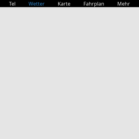
Tel
Wetter
Karte
Fahrplan
Mehr
Anmelden
Dienste
Abfahrtstabelle
Freizeit
TV-Programm
Kinoprogramm
Websuche
App