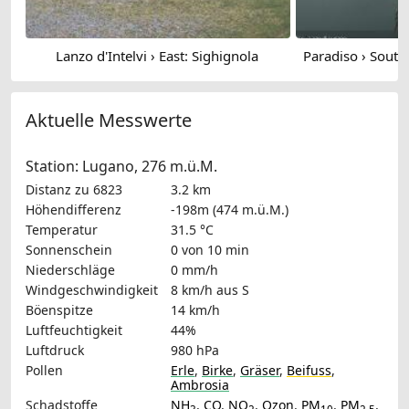
Lanzo d'Intelvi › East: Sighignola
Aktuelle Messwerte
Station: Lugano, 276 m.ü.M.
Distanz zu 6823
3.2 km
Höhendifferenz
-198m (474 m.ü.M.)
Temperatur
31.5 °C
Sonnenschein
0 von 10 min
Niederschläge
0 mm/h
Windgeschwindigkeit
8 km/h
aus S
Böenspitze
14 km/h
Luftfeuchtigkeit
44%
Luftdruck
980 hPa
Pollen
Erle
,
Birke
,
Gräser
,
Beifuss
,
Ambrosia
Schadstoffe
NH
,
CO
,
NO
,
Ozon
,
PM
,
PM
,