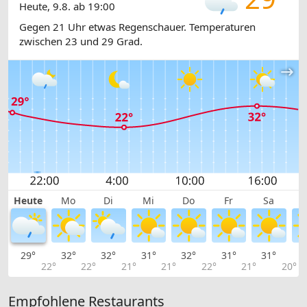
Heute, 9.8. ab 19:00
Gegen 21 Uhr etwas Regenschauer. Temperaturen
zwischen 23 und 29 Grad.
Heute
Mo
Di
Mi
Do
Fr
Sa
29°
32°
32°
31°
32°
31°
31°
2
22°
22°
21°
21°
22°
21°
20°
Empfohlene Restaurants