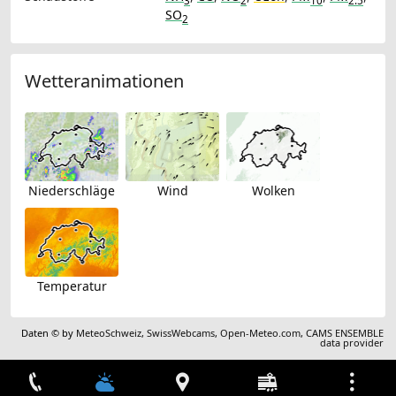
3
2
10
2.5
SO
2
Wetteranimationen
Niederschläge
Wind
Wolken
Temperatur
Daten © by
MeteoSchweiz
,
SwissWebcams
,
Open-Meteo.com
,
CAMS ENSEMBLE
data provider