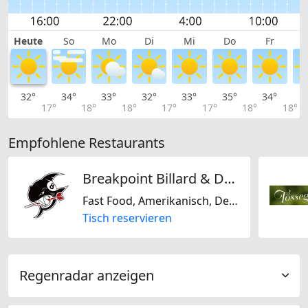
Heute
So
Mo
Di
Mi
Do
Fr
32°
34°
33°
32°
33°
35°
34°
3
17°
18°
18°
17°
17°
18°
18°
Empfohlene Restaurants
Breakpoint Billard & Dart
Fast Food, Amerikanisch, Deutsch
Tisch reservieren
Regenradar anzeigen