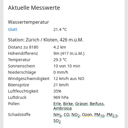
Aktuelle Messwerte
Wassertemperatur
Glatt
21.4 °C
Station: Zürich / Kloten, 426 m.ü.M.
Distanz zu 8180
4.2 km
Höhendifferenz
9m (417 m.ü.M.)
Temperatur
29.3 °C
Sonnenschein
10 von 10 min
Niederschläge
0 mm/h
Windgeschwindigkeit
12 km/h
aus NO
Böenspitze
21 km/h
Luftfeuchtigkeit
35%
Luftdruck
969 hPa
Pollen
Erle
,
Birke
,
Gräser
,
Beifuss
,
Ambrosia
Schadstoffe
NH
,
CO
,
NO
,
Ozon
,
PM
,
PM
,
3
2
10
2.5
SO
2