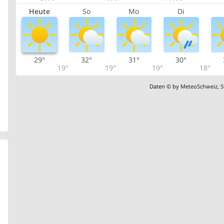
Heute
So
Mo
Di
29°
32°
31°
30°
19°
19°
19°
18°
Daten © by
MeteoSchweiz
,
S