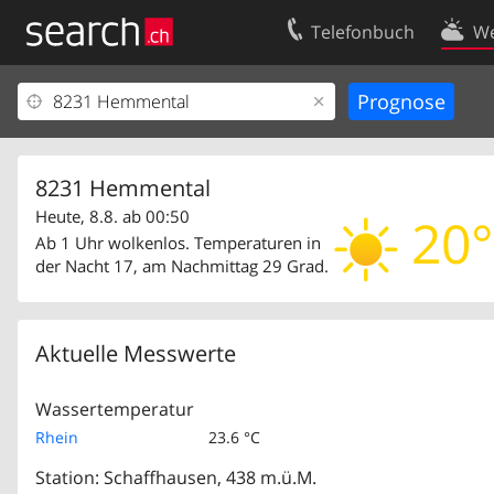
Telefonbuch
We
Ihr Eintrag
Kontakt
Kundencenter Geschäftskunden
Nutzungsbed
Impressum
Datenschutze
8231 Hemmental
Heute, 8.8. ab 00:50
20°
Ab 1 Uhr wolkenlos. Temperaturen in
der Nacht 17, am Nachmittag 29 Grad.
Aktuelle Messwerte
Wassertemperatur
Rhein
23.6 °C
Station: Schaffhausen, 438 m.ü.M.