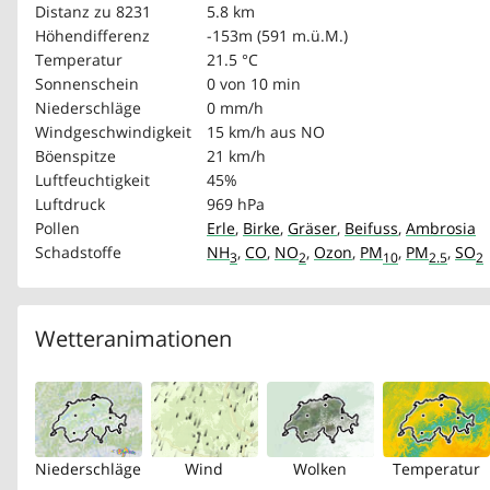
Distanz zu 8231
5.8 km
Höhendifferenz
-153m (591 m.ü.M.)
Temperatur
21.5 °C
Sonnenschein
0 von 10 min
Niederschläge
0 mm/h
Windgeschwindigkeit
15 km/h
aus NO
Böenspitze
21 km/h
Luftfeuchtigkeit
45%
Luftdruck
969 hPa
Pollen
Erle
,
Birke
,
Gräser
,
Beifuss
,
Ambrosia
Schadstoffe
NH
,
CO
,
NO
,
Ozon
,
PM
,
PM
,
SO
3
2
10
2.5
2
Wetteranimationen
Niederschläge
Wind
Wolken
Temperatur