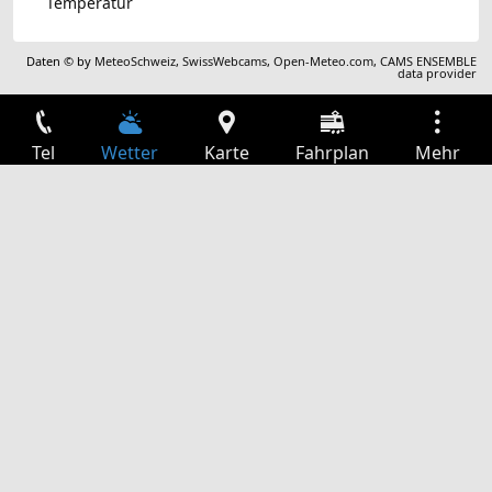
Temperatur
Daten © by
MeteoSchweiz
,
SwissWebcams
,
Open-Meteo.com
,
CAMS ENSEMBLE
data provider
Tel
Wetter
Karte
Fahrplan
Mehr
Anmelden
Dienste
Abfahrtstabelle
Freizeit
TV-Programm
Kinoprogramm