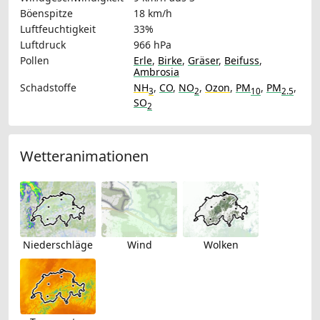
Böenspitze
18 km/h
Luftfeuchtigkeit
33%
Luftdruck
966 hPa
Pollen
Erle
,
Birke
,
Gräser
,
Beifuss
,
Ambrosia
Schadstoffe
NH
,
CO
,
NO
,
Ozon
,
PM
,
PM
,
3
2
10
2.5
SO
2
Wetteranimationen
Niederschläge
Wind
Wolken