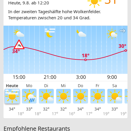
Heute, 9.8. ab 12:20
In der zweiten Tageshälfte hohe Wolkenfelder.
Temperaturen zwischen 20 und 34 Grad.
Heute
Mo
Di
Mi
Do
Fr
Sa
34°
33°
32°
32°
34°
34°
33°
3
18°
18°
17°
16°
17°
19°
19°
Empfohlene Restaurants